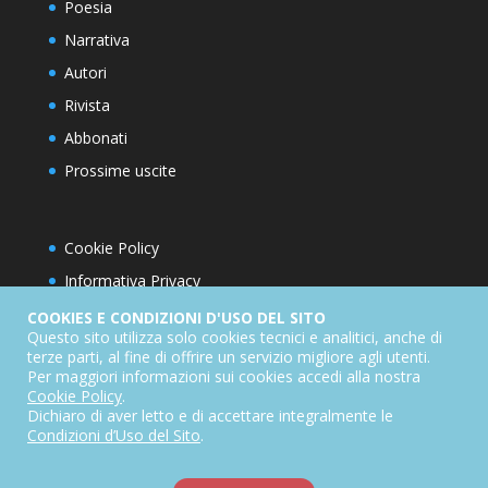
Poesia
Narrativa
Autori
Rivista
Abbonati
Prossime uscite
Cookie Policy
Informativa Privacy
Condizioni d’utilizzo del sito
COOKIES E CONDIZIONI D'USO DEL SITO
Questo sito utilizza solo cookies tecnici e analitici, anche di
Condizioni generali di abbonamento
terze parti, al fine di offrire un servizio migliore agli utenti.
Per maggiori informazioni sui cookies accedi alla nostra
Informativa sul diritto di recesso
Cookie Policy
.
Dichiarazione di accessibilità
Dichiaro di aver letto e di accettare integralmente le
Condizioni d’Uso del Sito
.