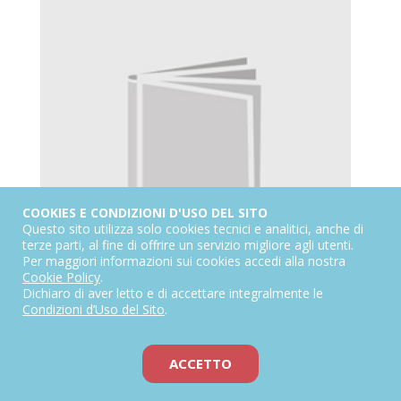
COOKIES E CONDIZIONI D'USO DEL SITO
Questo sito utilizza solo cookies tecnici e analitici, anche di
terze parti, al fine di offrire un servizio migliore agli utenti.
Per maggiori informazioni sui cookies accedi alla nostra
Cookie Policy
.
Dichiaro di aver letto e di accettare integralmente le
Condizioni d’Uso del Sito
.
OSIP MANDEL’ŠTAM
ACCETTO