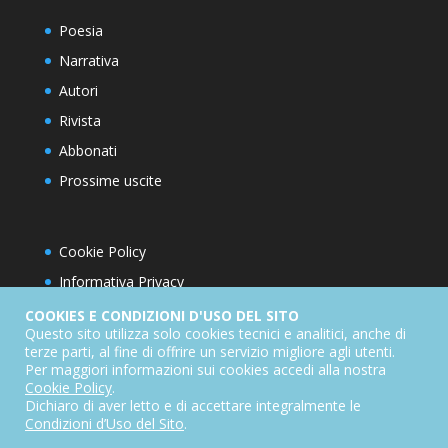
Poesia
Narrativa
Autori
Rivista
Abbonati
Prossime uscite
Cookie Policy
Informativa Privacy
Condizioni d’utilizzo del sito
COOKIES E CONDIZIONI D'USO DEL SITO
Questo sito utilizza solo cookies tecnici e analitici, anche di
Condizioni generali di abbonamento
terze parti, al fine di offrire un servizio migliore agli utenti.
Per maggiori informazioni sui cookies accedi alla nostra
Informativa sul diritto di recesso
Cookie Policy
.
Dichiarazione di accessibilità
Dichiaro di aver letto e di accettare integralmente le
Condizioni d’Uso del Sito
.