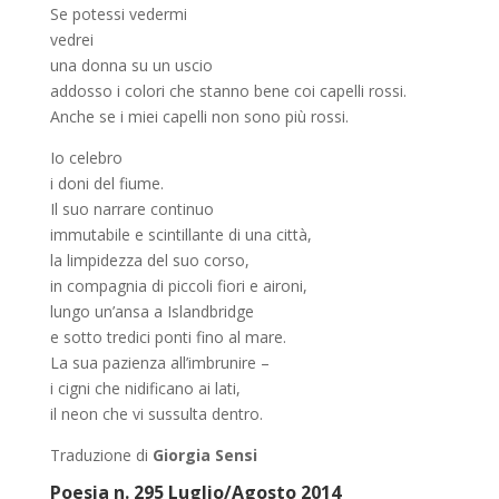
Se potessi vedermi
vedrei
una donna su un uscio
addosso i colori che stanno bene coi capelli rossi.
Anche se i miei capelli non sono più rossi.
Io celebro
i doni del fiume.
Il suo narrare continuo
immutabile e scintillante di una città,
la limpidezza del suo corso,
in compagnia di piccoli fiori e aironi,
lungo un’ansa a Islandbridge
e sotto tredici ponti fino al mare.
La sua pazienza all’imbrunire –
i cigni che nidificano ai lati,
il neon che vi sussulta dentro.
Traduzione di
Giorgia Sensi
Poesia n. 295 Luglio/Agosto 2014