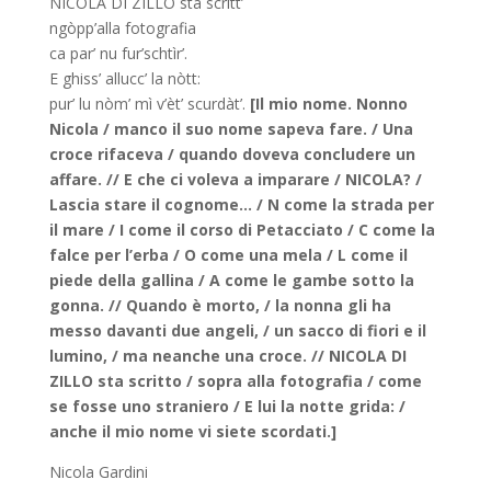
NICOLA DI ZILLO stà scritt’
ngòpp’alla fotografia
ca par’ nu fur’schtìr’.
E ghiss’ allucc’ la nòtt:
pur’ lu nòm’ mì v’èt’ scurdàt’.
[Il mio nome. Nonno
Nicola / manco il suo nome sapeva fare. / Una
croce rifaceva / quando doveva concludere un
affare. // E che ci voleva a imparare / NICOLA? /
Lascia stare il cognome… / N come la strada per
il mare / I come il corso di Petacciato / C come la
falce per l’erba / O come una mela / L come il
piede della gallina / A come le gambe sotto la
gonna. // Quando è morto, / la nonna gli ha
messo davanti due angeli, / un sacco di fiori e il
lumino, / ma neanche una croce. // NICOLA DI
ZILLO sta scritto / sopra alla fotografia / come
se fosse uno straniero / E lui la notte grida: /
anche il mio nome vi siete scordati.]
Nicola Gardini