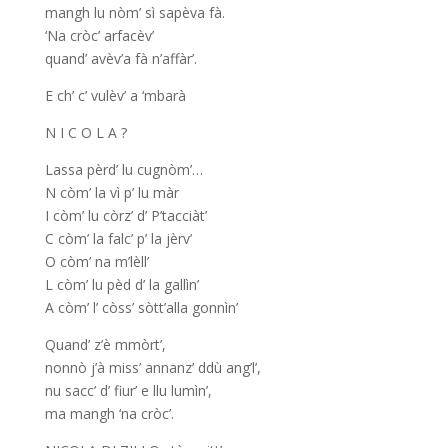
mangh lu nòm’ sì sapèva fà.
‘Na cròc’ arfacèv’
quand’ avèv’a fà n’affàr’.
E ch’ c’ vulèv’ a ‘mbarà
N I C O L A ?
Lassa pèrd’ lu cugnòm’…
N còm’ la vì p’ lu màr
I còm’ lu còrz’ d’ P’tacciàt’
C còm’ la falc’ p’ la jèrv’
O còm’ na m’lèll’
L còm’ lu pèd d’ la gallìn’
A còm’ l’ còss’ sòtt’alla gonnìn’
Quand’ z’è mmòrt’,
nonnò j’à miss’ annanz’ ddù ang’l’,
nu sacc’ d’ fiur’ e llu lumìn’,
ma mangh ‘na cròc’.