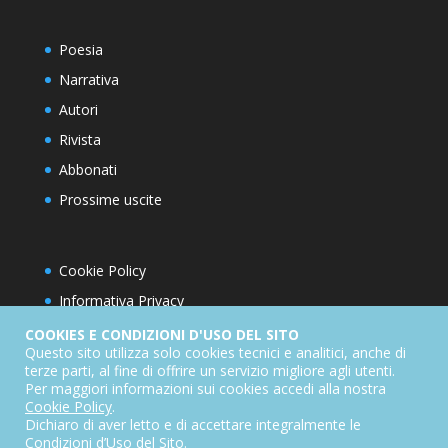
Poesia
Narrativa
Autori
Rivista
Abbonati
Prossime uscite
Cookie Policy
Informativa Privacy
Condizioni d’utilizzo del sito
COOKIES E CONDIZIONI D'USO DEL SITO
Questo sito utilizza solo cookies tecnici e analitici, anche di
Condizioni generali di abbonamento
terze parti, al fine di offrire un servizio migliore agli utenti.
Per maggiori informazioni sui cookies accedi alla nostra
Informativa sul diritto di recesso
Cookie Policy
.
Dichiarazione di accessibilità
Dichiaro di aver letto e di accettare integralmente le
Condizioni d’Uso del Sito
.