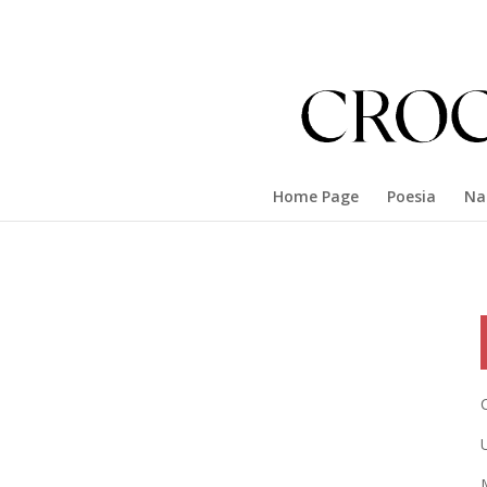
Home Page
Poesia
Na
C
M