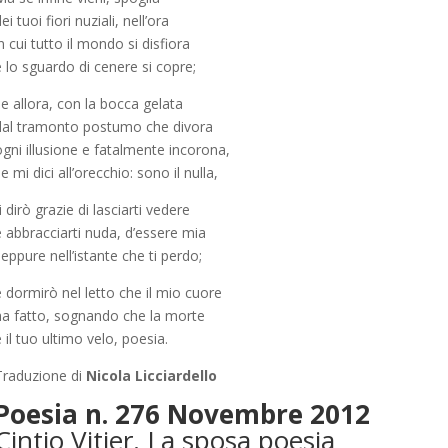
ei tuoi fiori nuziali, nell’ora
n cui tutto il mondo si disfiora
 lo sguardo di cenere si copre;
e allora, con la bocca gelata
dal tramonto postumo che divora
gni illusione e fatalmente incorona,
e mi dici all’orecchio: sono il nulla,
i dirò grazie di lasciarti vedere
e abbracciarti nuda, d’essere mia
eppure nell’istante che ti perdo;
 dormirò nel letto che il mio cuore
ha fatto, sognando che la morte
 il tuo ultimo velo, poesia.
Traduzione di
Nicola Licciardello
Poesia n. 276 Novembre 2012
Cintio Vitier. La sposa poesia