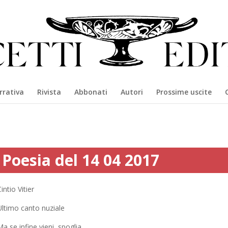
rrativa
Rivista
Abbonati
Autori
Prossime uscite
Poesia del 14 04 2017
intio Vitier
Ultimo canto nuziale
a se infine vieni, spoglia