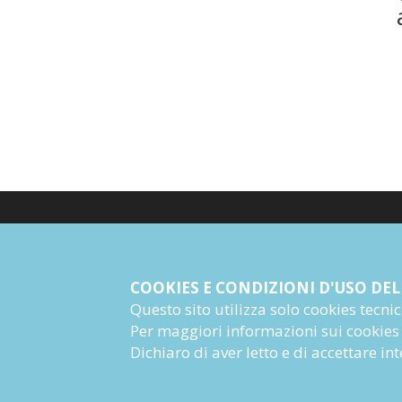
© Giangiacomo Feltrinelli Editore Srl
PI 04628780969
COOKIES E CONDIZIONI D'USO DEL
Questo sito utilizza solo cookies tecnici 
Informazioni Societarie
Per maggiori informazioni sui cookies
Dichiaro di aver letto e di accettare i