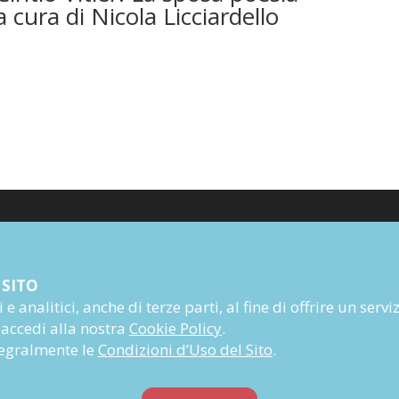
a cura di Nicola Licciardello
Poesia
 SITO
Narrativa
e analitici, anche di terze parti, al fine di offrire un servi
Autori
 accedi alla nostra
Cookie Policy
.
Rivista
ntegralmente le
Condizioni d’Uso del Sito
.
Abbonati
Prossime uscite