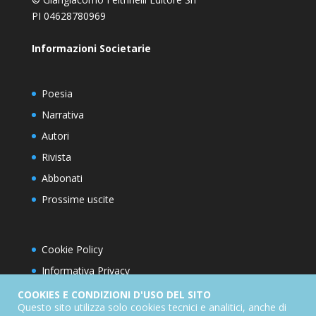
PI 04628780969
Informazioni Societarie
Poesia
Narrativa
Autori
Rivista
Abbonati
Prossime uscite
Cookie Policy
Informativa Privacy
Condizioni d’utilizzo del sito
COOKIES E CONDIZIONI D'USO DEL SITO
Questo sito utilizza solo cookies tecnici e analitici, anche di
Condizioni generali di abbonamento