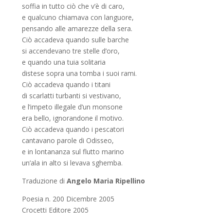
soffia in tutto ciò che v’è di caro,
e qualcuno chiamava con languore,
pensando alle amarezze della sera.
Ciò accadeva quando sulle barche
si accendevano tre stelle d’oro,
e quando una tuia solitaria
distese sopra una tomba i suoi rami.
Ciò accadeva quando i titani
di scarlatti turbanti si vestivano,
e l’impeto illegale d’un monsone
era bello, ignorandone il motivo.
Ciò accadeva quando i pescatori
cantavano parole di Odisseo,
e in lontananza sul flutto marino
un’ala in alto si levava sghemba.
Traduzione di
Angelo Maria Ripellino
Poesia n. 200 Dicembre 2005
Crocetti Editore 2005