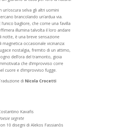
n un’oscura selva gli altri uomini
cercano brancolando un’ardua via.
 l’unico bagliore, che come una favilla
ffimera illumina talvolta il loro andare
di notte, è una breve sensazione
di magnetica occasionale vicinanza:
ugace nostalgia, fremito di un attimo,
sogno dell’ora del tramonto, gioia
immotivata che d’improvviso corre
nel cuore e d’improvviso fugge.
Traduzione di
Nicola Crocetti
Costantino Kavafis
oesie segrete
con 10 disegni di Alekos Fassianòs