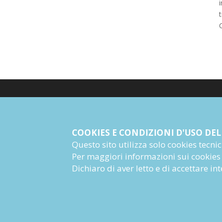
i
t
© Giangiacomo Feltrinelli Editore Srl
PI 04628780969
COOKIES E CONDIZIONI D'USO DEL
Questo sito utilizza solo cookies tecnici 
Informazioni Societarie
Per maggiori informazioni sui cookies
Dichiaro di aver letto e di accettare i