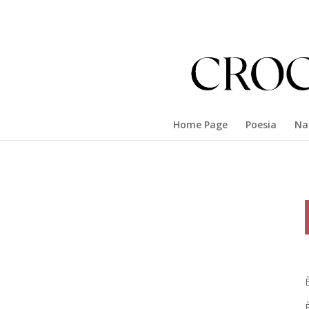
Home Page
Poesia
Na
È
È