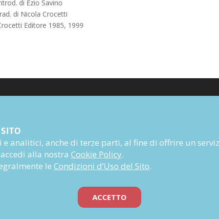
ntrod. di Ezio Savino
rad. di Nicola Crocetti
Crocetti Editore 1985, 1999
Poesia
 SITO
Narrativa
e analitici, anche di terze parti, al fine di offrire un servi
Autori
 accedi alla nostra
Cookie Policy
.
Rivista
ntegralmente le
Condizioni d’Uso del Sito
.
Abbonati
Prossime uscite
ACCETTO