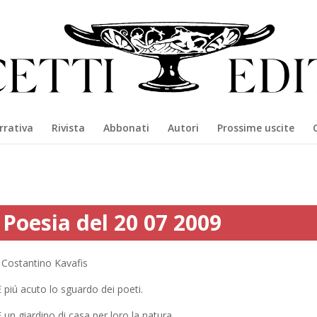
rrativa
Rivista
Abbonati
Autori
Prossime uscite
Poesia del 20 07 2009
Costantino Kavafis
 piú acuto lo sguardo dei poeti.
 un giardino di casa per loro la natura.