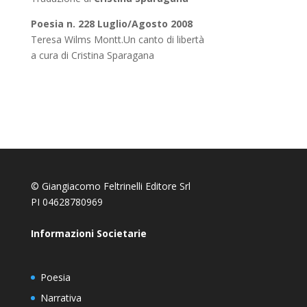
Poesia n. 228 Luglio/Agosto 2008
Teresa Wilms Montt.Un canto di libertà
a cura di Cristina Sparagana
© Giangiacomo Feltrinelli Editore Srl
PI 04628780969
Informazioni Societarie
Poesia
Narrativa