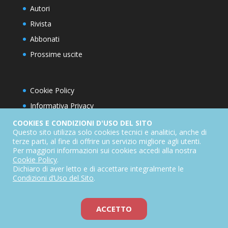
Autori
Rivista
Abbonati
Prossime uscite
Cookie Policy
Informativa Privacy
Condizioni d’utilizzo del sito
COOKIES E CONDIZIONI D'USO DEL SITO
Questo sito utilizza solo cookies tecnici e analitici, anche di
Condizioni generali di abbonamento
terze parti, al fine di offrire un servizio migliore agli utenti.
Per maggiori informazioni sui cookies accedi alla nostra
Informativa sul diritto di recesso
Cookie Policy
.
Dichiarazione di accessibilità
Dichiaro di aver letto e di accettare integralmente le
Condizioni d’Uso del Sito
.
ACCETTO