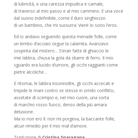
di lubricità, e una carezza impudica e carnale,
di traverso al mio passo e al mio cammino. E una voce
dal suono indefinibile, come il duro singhiozzo
di un bambino, che mi sussurra: Vieni! Io sono l’eros.
Ed io andavo seguendo questa menade folle, come
un lembo d’acciaio segue la calamita. Avanzavo
sospinta dal mistero… S’eran fatte di ghiaccio le
mie labbra, chiusa la gola da sbarre di ferro. Il mio
sguardo era lucido d’umore, gli occhi raggianti come
pietre alcoliche…
E ritornai, le labbra insonnolite, gli occhi accecati e
trepide le mani contro se stesse in orrido conflitto,
assetate di scempio e, nel mio cuore, una sorta
di marchio rosso fuoco, denso della più amara
delusione.
Ma io non ero lì: non mi porgeva, la baccante folle,
alcun rimedio per il mio mal d’amore.
Traduzione di
Cristina Sparagana