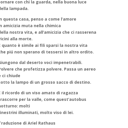
tornare con chi la guarda, nella buona luce
della lampada.
In questa casa, penso a come l’amore
in amicizia muta nella chimica
della nostra vita, e all’amicizia che ci rasserena
vicini alla morte.
E quanto è simile ai fili sparsi la nostra vita
che piú non sperano di tessersi in altro ordito.
Giungono dal deserto voci impenetrabili.
Polvere che profetizza polvere. Passa un aereo
e ci chiude
sotto la lampo di un grosso sacco di destino.
E il ricordo di un viso amato di ragazza
trascorre per la valle, come quest’autobus
notturno: molti
finestrini illuminati, molto viso di lei.
Traduzione di
Ariel Rathaus