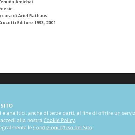
Yehuda Amichai
Poesie
a cura di Ariel Rathaus
Crocetti Editore 1993, 2001
Poesia
 SITO
Narrativa
e analitici, anche di terze parti, al fine di offrire un servi
Autori
 accedi alla nostra
Cookie Policy
.
Rivista
ntegralmente le
Condizioni d’Uso del Sito
.
Abbonati