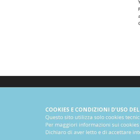
© Giangiacomo Feltrinelli Editore Srl
PI 04628780969
COOKIES E CONDIZIONI D'USO DEL
Questo sito utilizza solo cookies tecnici 
Informazioni Societarie
Per maggiori informazioni sui cookies
Dichiaro di aver letto e di accettare i