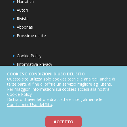
Narrativa
Autori
Rivista
Abbonati
Prossime uscite
Cookie Policy
Informativa Privacy
Condizioni d’utilizzo del sito
COOKIES E CONDIZIONI D'USO DEL SITO
Questo sito utilizza solo cookies tecnici e analitici, anche di
Condizioni generali di abbonamento
terze parti, al fine di offrire un servizio migliore agli utenti.
Per maggiori informazioni sui cookies accedi alla nostra
Informativa sul diritto di recesso
Cookie Policy
.
Dichiarazione di accessibilità
Dichiaro di aver letto e di accettare integralmente le
Condizioni d’Uso del Sito
.
ACCETTO