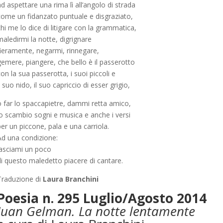
d aspettare una rima lì all’angolo di strada
come un fidanzato puntuale e disgraziato,
hi me lo dice di litigare con la grammatica,
aledirmi la notte, digrignare
fieramente, negarmi, rinnegare,
gemere, piangere, che bello è il passerotto
on la sua passerotta, i suoi piccoli e
l suo nido, il suo capriccio di esser grigio,
o far lo spaccapietre, dammi retta amico,
io scambio sogni e musica e anche i versi
er un piccone, pala e una carriola.
Ad una condizione:
lasciami un poco
di questo maledetto piacere di cantare.
Traduzione di
Laura Branchini
Poesia n. 295 Luglio/Agosto 2014
Juan Gelman. La notte lentamente