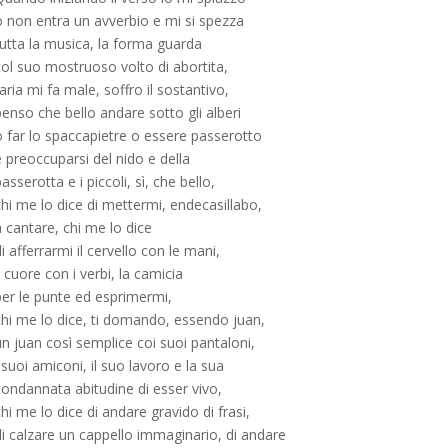
o non entra un avverbio e mi si spezza
tutta la musica, la forma guarda
col suo mostruoso volto di abortita,
’aria mi fa male, soffro il sostantivo,
enso che bello andare sotto gli alberi
o far lo spaccapietre o essere passerotto
 preoccuparsi del nido e della
asserotta e i piccoli, sì, che bello,
hi me lo dice di mettermi, endecasillabo,
 cantare, chi me lo dice
i afferrarmi il cervello con le mani,
l cuore con i verbi, la camicia
per le punte ed esprimermi,
chi me lo dice, ti domando, essendo juan,
n juan così semplice coi suoi pantaloni,
 suoi amiconi, il suo lavoro e la sua
condannata abitudine di esser vivo,
hi me lo dice di andare gravido di frasi,
di calzare un cappello immaginario, di andare