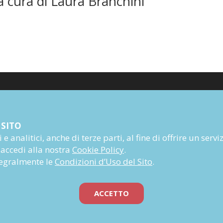
a cura di Laura Branchini
Poesia
 SITO
Narrativa
e analitici, anche di terze parti, al fine di offrire un servi
Autori
 accedi alla nostra
Cookie Policy
.
Rivista
ntegralmente le
Condizioni d’Uso del Sito
.
Abbonati
Prossime uscite
ACCETTO