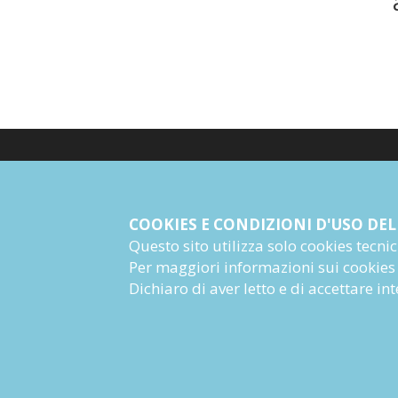
© Giangiacomo Feltrinelli Editore Srl
PI 04628780969
COOKIES E CONDIZIONI D'USO DEL
Questo sito utilizza solo cookies tecnici 
Informazioni Societarie
Per maggiori informazioni sui cookies
Dichiaro di aver letto e di accettare i