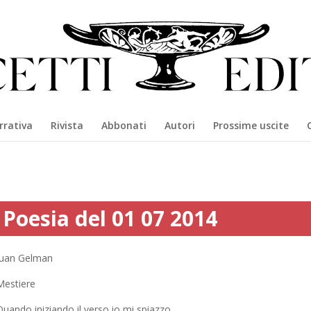
rrativa
Rivista
Abbonati
Autori
Prossime uscite
Poesia del 01 07 2014
Juan Gelman
Mestiere
Quando iniziando il verso io mi spiazzo