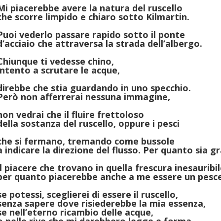
Mi piacerebbe avere la natura del ruscello
che scorre limpido e chiaro sotto Kilmartin.
Puoi vederlo passare rapido sotto il ponte
d’acciaio che attraversa la strada dell’albergo.
Chiunque ti vedesse chino,
intento a scrutare le acque,
direbbe che stia guardando in uno specchio.
Però non afferrerai nessuna immagine,
non vedrai che il fluire frettoloso
della sostanza del ruscello, oppure i pesci
che si fermano, tremando come bussole
a indicare la direzione del flusso. Per quanto sia g
il piacere che trovano in quella frescura inesauribil
per quanto piacerebbe anche a me essere un pesce
se potessi, sceglierei di essere il ruscello,
senza sapere dove risiederebbe la mia essenza,
se nell’eterno ricambio delle acque,