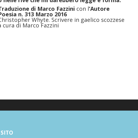
o nelle rive che mi darebbero legge e forma.
Traduzione di
Marco Fazzini
con l
’Autore
Poesia n. 313 Marzo 2016
Christopher Whyte. Scrivere in gaelico scozzese
a cura di Marco Fazzini
Poesia
 SITO
Narrativa