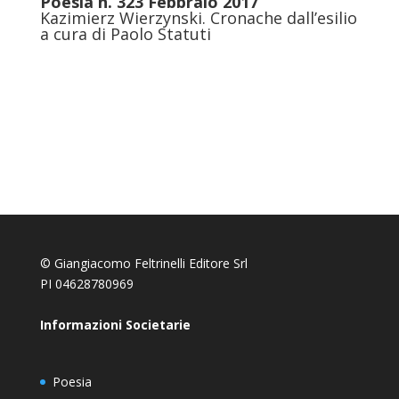
Poesia n. 323 Febbraio 2017
Kazimierz Wierzynski. Cronache dall’esilio
a cura di Paolo Statuti
© Giangiacomo Feltrinelli Editore Srl
PI 04628780969
Informazioni Societarie
Poesia