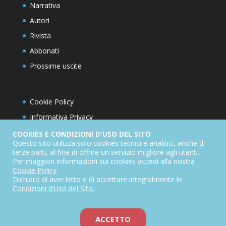
Narrativa
Autori
Rivista
Abbonati
Prossime uscite
Cookie Policy
Informativa Privacy
Condizioni d’utilizzo del sito
COOKIES E CONDIZIONI D'USO DEL SITO
Questo sito utilizza solo cookies tecnici e analitici, anche di
Condizioni generali di abbonamento
terze parti, al fine di offrire un servizio migliore agli utenti.
Per maggiori informazioni sui cookies accedi alla nostra
Informativa sul diritto di recesso
Cookie Policy
.
Dichiarazione di accessibilità
Dichiaro di aver letto e di accettare integralmente le
Condizioni d’Uso del Sito
.
ACCETTO