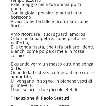
tempo azzurro
E del maggio nella tua anima porti i
poemi,
Con la gioia i pensieri piantati in te
fioriscono
Vivaci come farfalle e profumati come
fiori.
Amo ricordare i tuoi sguardi amorosi
Celati nella palpebre, come pratoline
nell’erba,
E la tonda risata, che ti fa brillare i denti,
Bianchi come polpa di mela in rossa
cornice.
E quando verrà un mesto autunno senza
di te,
Quando la tristezza colmerà il mio cuore
ammutito,
Mi vengano in sogno, in bianche vesti di
primavera,
I baci solari: le tue piccole efelidi .
Traduzione di
Paolo Statuti