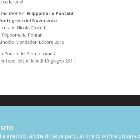
cco la luna!
Traduzione di
Filippomaria Pontani
Poeti greci del Novecento
 cura di Nicola Crocetti
e Filippomaria Pontani
Arnoldo Mondadori Editore 2010
La Poesia del Giorno tornerà
er i suoi lettori lunedì 13 giugno 2011.
Poesia
 SITO
Narrativa
e analitici, anche di terze parti, al fine di offrire un servi
Autori