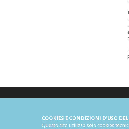
e
a
p
© Giangiacomo Feltrinelli Editore Srl
PI 04628780969
COOKIES E CONDIZIONI D'USO DEL
Questo sito utilizza solo cookies tecnici 