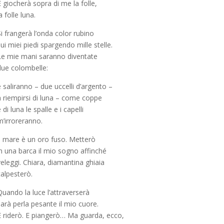
 giocherà sopra di me la folle,
a folle luna.
i frangerà l’onda color rubino
ui miei piedi spargendo mille stelle.
Le mie mani saranno diventate
due colombelle:
 saliranno – due uccelli d’argento –
a riempirsi di luna – come coppe
 di luna le spalle e i capelli
m’irroreranno.
Il mare è un oro fuso. Metterò
in una barca il mio sogno affinché
eleggi. Chiara, diamantina ghiaia
calpesterò.
uando la luce l’attraverserà
arà perla pesante il mio cuore.
E riderò. E piangerò… Ma guarda, ecco,