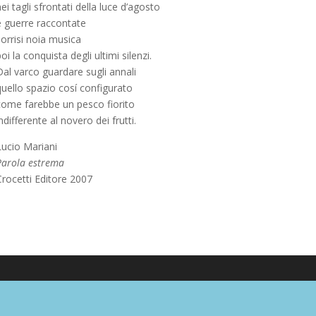
ei tagli sfrontati della luce d’agosto
e guerre raccontate
orrisi noia musica
oi la conquista degli ultimi silenzi.
Dal varco guardare sugli annali
quello spazio cosí configurato
come farebbe un pesco fiorito
ndifferente al novero dei frutti.
Lucio Mariani
Parola estrema
Crocetti Editore 2007
Poesia