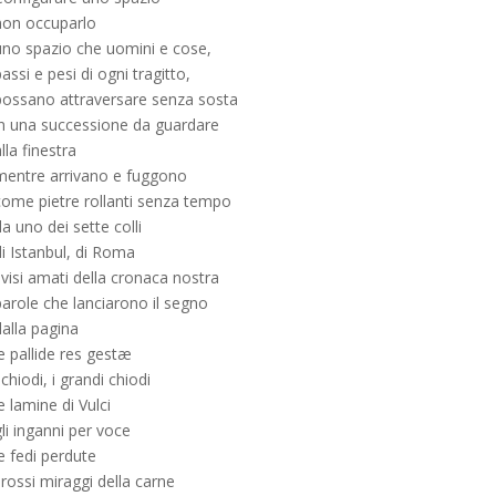
non occuparlo
uno spazio che uomini e cose,
assi e pesi di ogni tragitto,
possano attraversare senza sosta
in una successione da guardare
lla finestra
mentre arrivano e fuggono
come pietre rollanti senza tempo
a uno dei sette colli
di Istanbul, di Roma
 visi amati della cronaca nostra
parole che lanciarono il segno
dalla pagina
e pallide res gestæ
 chiodi, i grandi chiodi
e lamine di Vulci
li inganni per voce
e fedi perdute
 rossi miraggi della carne