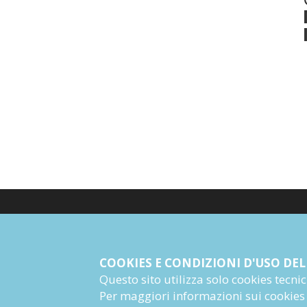
© Giangiacomo Feltrinelli Editore Srl
PI 04628780969
COOKIES E CONDIZIONI D'USO DEL
Questo sito utilizza solo cookies tecnici 
Informazioni Societarie
Per maggiori informazioni sui cookies