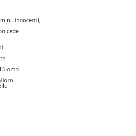
omini, innocenti,
on cede
al
che
ell’uomo
alloro
llo