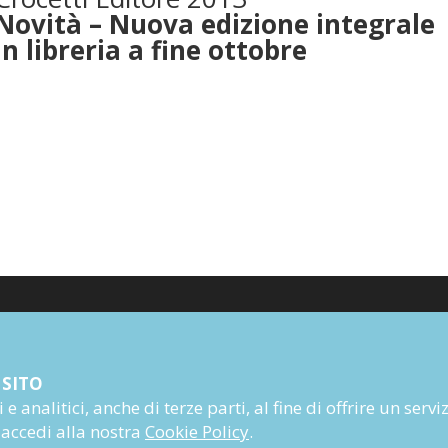
Novità – Nuova edizione integrale
In libreria a fine ottobre
Poesia
 SITO
Narrativa
e analitici, anche di terze parti, al fine di offrire un servi
Autori
 accedi alla nostra
Cookie Policy
.
Rivista