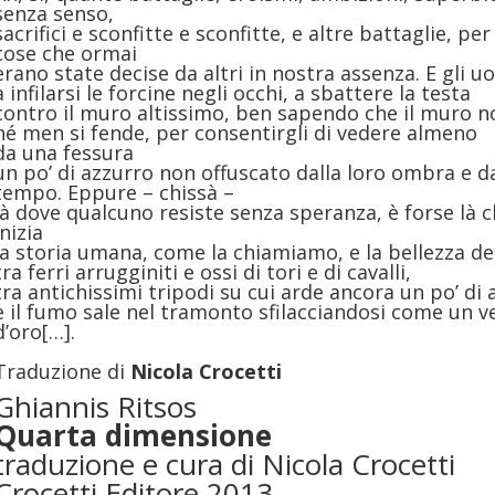
senza senso,
sacrifici e sconfitte e sconfitte, e altre battaglie, per
cose che ormai
erano state decise da altri in nostra assenza. E gli u
a infilarsi le forcine negli occhi, a sbattere la testa
contro il muro altissimo, ben sapendo che il muro n
né men si fende, per consentirgli di vedere almeno
da una fessura
un po’ di azzurro non offuscato dalla loro ombra e d
tempo. Eppure – chissà –
là dove qualcuno resiste senza speranza, è forse là 
inizia
la storia umana, come la chiamiamo, e la bellezza d
tra ferri arrugginiti e ossi di tori e di cavalli,
tra antichissimi tripodi su cui arde ancora un po’ di 
e il fumo sale nel tramonto sfilacciandosi come un ve
d’oro[…].
Traduzione di
Nicola Crocetti
Ghiannis Ritsos
Quarta dimensione
traduzione e cura di Nicola Crocetti
Crocetti Editore 2013