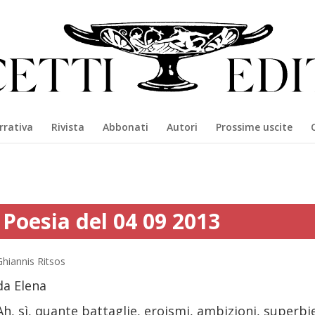
rrativa
Rivista
Abbonati
Autori
Prossime uscite
Poesia del 04 09 2013
Ghiannis Ritsos
da Elena
Ah, sì, quante battaglie, eroismi, ambizioni, superbi