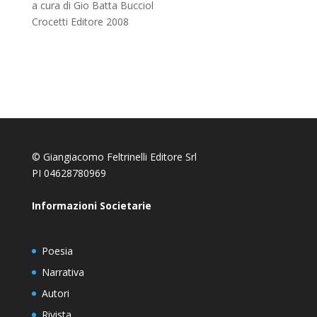
a cura di Gio Batta Bucciol
Crocetti Editore 2008
© Giangiacomo Feltrinelli Editore Srl
PI 04628780969
Informazioni Societarie
Poesia
Narrativa
Autori
Rivista