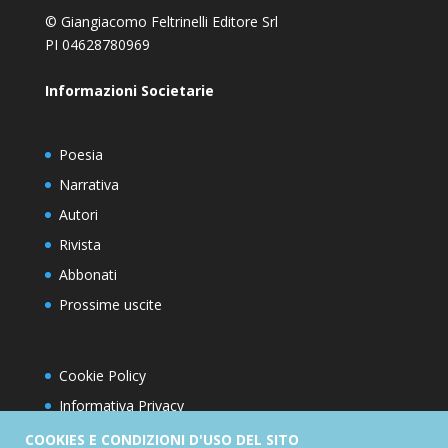
© Giangiacomo Feltrinelli Editore Srl
PI 04628780969
Informazioni Societarie
Poesia
Narrativa
Autori
Rivista
Abbonati
Prossime uscite
Cookie Policy
Informativa Privacy
Condizioni d’utilizzo del sito
COOKIES E CONDIZIONI D'USO DEL SITO