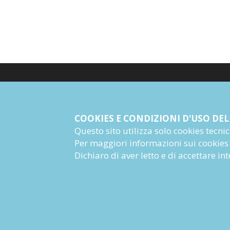
© Giangiacomo Feltrinelli Editore Srl
PI 04628780969
COOKIES E CONDIZIONI D'USO DEL
Questo sito utilizza solo cookies tecnici 
Informazioni Societarie
Per maggiori informazioni sui cookies
Dichiaro di aver letto e di accettare i