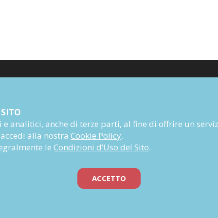
Poesia
 SITO
Narrativa
e analitici, anche di terze parti, al fine di offrire un servi
Autori
 accedi alla nostra
Cookie Policy
.
Rivista
ntegralmente le
Condizioni d’Uso del Sito
.
Abbonati
Prossime uscite
ACCETTO