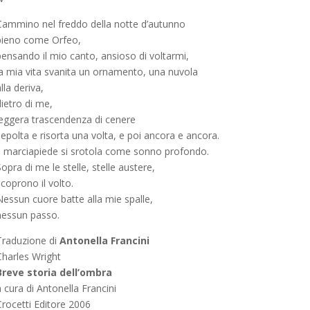
Cammino nel freddo della notte d’autunno
pieno come Orfeo,
pensando il mio canto, ansioso di voltarmi,
la mia vita svanita un ornamento, una nuvola
lla deriva,
ietro di me,
leggera trascendenza di cenere
epolta e risorta una volta, e poi ancora e ancora.
Il marciapiede si srotola come sonno profondo.
opra di me le stelle, stelle austere,
coprono il volto.
Nessun cuore batte alla mie spalle,
nessun passo.
Traduzione di
Antonella Francini
Charles Wright
Breve storia dell’ombra
 cura di Antonella Francini
Crocetti Editore 2006