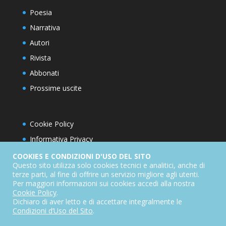
Poesia
Narrativa
Autori
Rivista
Abbonati
Prossime uscite
Cookie Policy
Informativa Privacy
Condizioni d’utilizzo del sito
COOKIES E CONDIZIONI D'USO DEL SITO
Questo sito utilizza solo cookies tecnici e analitici, anche di
Condizioni generali di abbonamento
terze parti, al fine di offrire un servizio migliore agli utenti.
Per maggiori informazioni sui cookies accedi alla nostra
Informativa sul diritto di recesso
Cookie Policy
.
Dichiarazione di accessibilità
Dichiaro di aver letto e di accettare integralmente le
Condizioni d’Uso del Sito
.