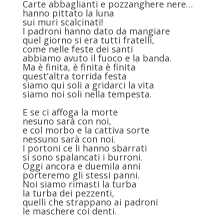
Carte abbaglianti e pozzanghere nere…
hanno pittato la luna
sui muri scalcinati!
I padroni hanno dato da mangiare
quel giorno si era tutti fratelli,
come nelle feste dei santi
abbiamo avuto il fuoco e la banda.
Ma è finita, è finita è finita
quest’altra torrida festa
siamo qui soli a gridarci la vita
siamo noi soli nella tempesta.
E se ci affoga la morte
nesuno sarà con noi,
e col morbo e la cattiva sorte
nessuno sarà con noi.
I portoni ce li hanno sbarrati
si sono spalancati i burroni.
Oggi ancora e duemila anni
porteremo gli stessi panni.
Noi siamo rimasti la turba
la turba dei pezzenti,
quelli che strappano ai padroni
le maschere coi denti.