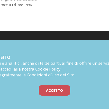
Crocetti Editore 1996
Poesia
 SITO
Narrativa
e analitici, anche di terze parti, al fine di offrire un servi
Autori
 accedi alla nostra
Cookie Policy
.
Rivista
ntegralmente le
Condizioni d’Uso del Sito
.
Abbonati
Prossime uscite
ACCETTO