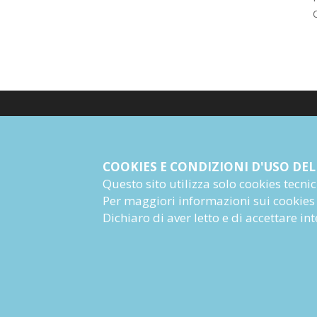
© Giangiacomo Feltrinelli Editore Srl
PI 04628780969
COOKIES E CONDIZIONI D'USO DEL
Questo sito utilizza solo cookies tecnici 
Informazioni Societarie
Per maggiori informazioni sui cookies
Dichiaro di aver letto e di accettare i