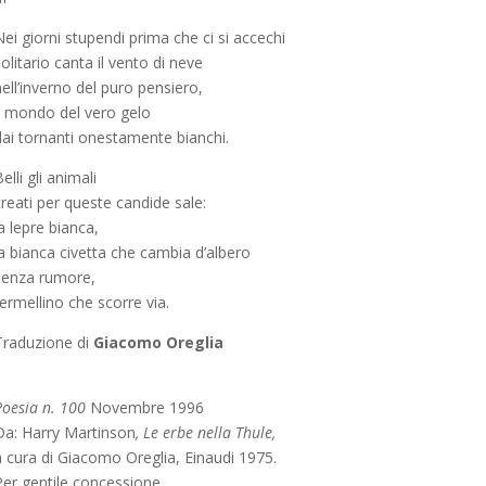
ei giorni stupendi prima che ci si accechi
olitario canta il vento di neve
ell’inverno del puro pensiero,
il mondo del vero gelo
dai tornanti onestamente bianchi.
elli gli animali
reati per queste candide sale:
a lepre bianca,
la bianca civetta che cambia d’albero
senza rumore,
’ermellino che scorre via.
Traduzione di
Giacomo Oreglia
Poesia n. 100
Novembre 1996
Da:
Harry Martinson
, Le erbe nella Thule,
a cura di Giacomo Oreglia, Einaudi 1975.
Per gentile concessione.