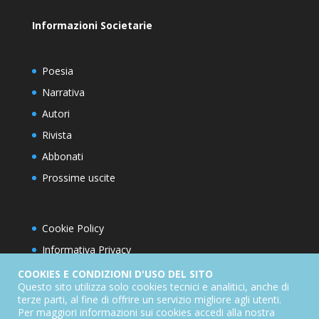
Informazioni Societarie
Poesia
Narrativa
Autori
Rivista
Abbonati
Prossime uscite
Cookie Policy
Informativa Privacy
Condizioni d’utilizzo del sito
COOKIES E CONDIZIONI D'USO DEL SITO
Questo sito utilizza solo cookies tecnici e analitici, anche di
Condizioni generali di abbonamento
terze parti, al fine di offrire un servizio migliore agli utenti.
Per maggiori informazioni sui cookies accedi alla nostra
Informativa sul diritto di recesso