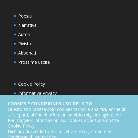
Poesia
Narrativa
Autori
Rivista
Abbonati
Prossime uscite
Cookie Policy
Informativa Privacy
Condizioni d’utilizzo del sito
COOKIES E CONDIZIONI D'USO DEL SITO
Questo sito utilizza solo cookies tecnici e analitici, anche di
Condizioni generali di abbonamento
terze parti, al fine di offrire un servizio migliore agli utenti.
Per maggiori informazioni sui cookies accedi alla nostra
Informativa sul diritto di recesso
Cookie Policy
.
Dichiarazione di accessibilità
Dichiaro di aver letto e di accettare integralmente le
Condizioni d’Uso del Sito
.