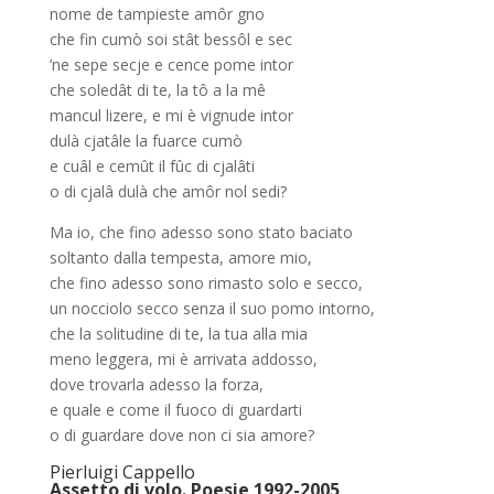
nome de tampieste amôr gno
che fin cumò soi stât bessôl e sec
’ne sepe secje e cence pome intor
che soledât di te, la tô a la mê
mancul lizere, e mi è vignude intor
dulà cjatâle la fuarce cumò
e cuâl e cemût il fûc di cjalâti
o di cjalâ dulà che amôr nol sedi?
Ma io, che fino adesso sono stato baciato
soltanto dalla tempesta, amore mio,
che fino adesso sono rimasto solo e secco,
un nocciolo secco senza il suo pomo intorno,
che la solitudine di te, la tua alla mia
meno leggera, mi è arrivata addosso,
dove trovarla adesso la forza,
e quale e come il fuoco di guardarti
o di guardare dove non ci sia amore?
Pierluigi Cappello
Assetto di volo. Poesie 1992-2005