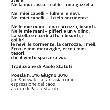
stella.
Nella mia tasca – colibrì, una gazzella.
Nei miei capelli – fulmini e nevi.
Nei miei capelli – il cielo sorridente.
Nelle mie mani – una carrozza, bisonti.
Nelle mie mani – pifferi e un violino.
La stella e il cerbiatto, i bisonti, i
colibrì,
le nevi, le tormente, la carrozza, i meli.
Ecco le mie meraviglie, ecco i miei
tesori,
che il vento spazzerà via.
Traduzione di
Paolo Statuti
Poesia n. 316 Giugno 2016
Jan Spiewak. La fantasia come
espressione del caos
a cura di Paolo Statuti