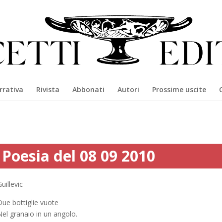
rrativa
Rivista
Abbonati
Autori
Prossime uscite
Poesia del 08 09 2010
uillevic
Due bottiglie vuote
Nel granaio in un angolo.