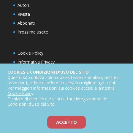
Autori
Rivista
Abbonati
Prossime uscite
Cookie Policy
Informativa Privacy
Condizioni d’utilizzo del sito
COOKIES E CONDIZIONI D'USO DEL SITO
Questo sito utilizza solo cookies tecnici e analitici, anche di
Condizioni generali di abbonamento
terze parti, al fine di offrire un servizio migliore agli utenti.
Per maggiori informazioni sui cookies accedi alla nostra
Informativa sul diritto di recesso
Cookie Policy
.
Dichiarazione di accessibilità
Dichiaro di aver letto e di accettare integralmente le
Condizioni d’Uso del Sito
.
ACCETTO