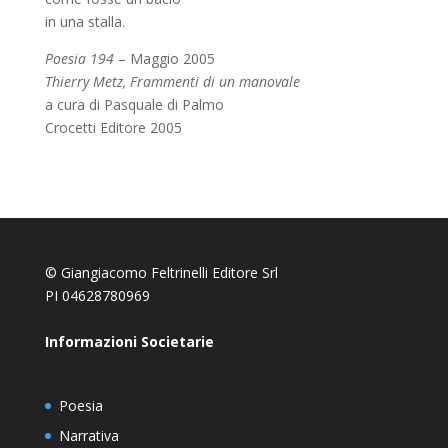
in una stalla.
Poesia 194
– Maggio 2005
Thierry Metz, Frammenti di un manovale
a cura di Pasquale di Palmo
Crocetti Editore 2005
© Giangiacomo Feltrinelli Editore Srl
PI 04628780969
Informazioni Societarie
Poesia
Narrativa