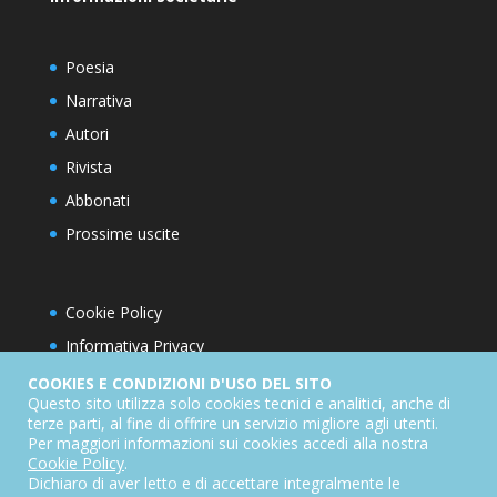
Poesia
Narrativa
Autori
Rivista
Abbonati
Prossime uscite
Cookie Policy
Informativa Privacy
Condizioni d’utilizzo del sito
COOKIES E CONDIZIONI D'USO DEL SITO
Questo sito utilizza solo cookies tecnici e analitici, anche di
Condizioni generali di abbonamento
terze parti, al fine di offrire un servizio migliore agli utenti.
Per maggiori informazioni sui cookies accedi alla nostra
Informativa sul diritto di recesso
Cookie Policy
.
Dichiarazione di accessibilità
Dichiaro di aver letto e di accettare integralmente le