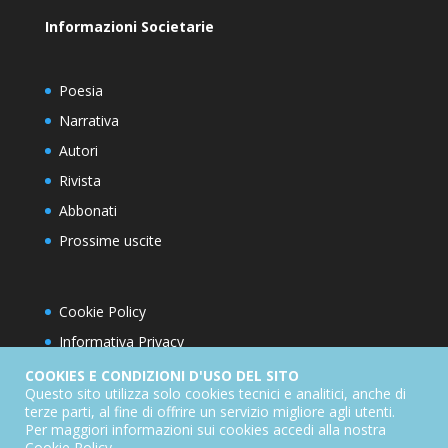
Informazioni Societarie
Poesia
Narrativa
Autori
Rivista
Abbonati
Prossime uscite
Cookie Policy
Informativa Privacy
Condizioni d’utilizzo del sito
COOKIES E CONDIZIONI D'USO DEL SITO
Questo sito utilizza solo cookies tecnici e analitici, anche di
Condizioni generali di abbonamento
terze parti, al fine di offrire un servizio migliore agli utenti.
Per maggiori informazioni sui cookies accedi alla nostra
Informativa sul diritto di recesso
Cookie Policy
.