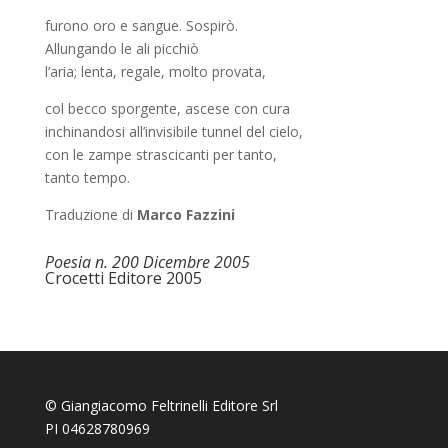
furono oro e sangue. Sospirò.
Allungando le ali picchiò
l’aria; lenta, regale, molto provata,
col becco sporgente, ascese con cura
inchinandosi all’invisibile tunnel del cielo,
con le zampe strascicanti per tanto,
tanto tempo.
Traduzione di
Marco Fazzini
Poesia n. 200 Dicembre 2005
Crocetti Editore 2005
© Giangiacomo Feltrinelli Editore Srl
PI 04628780969