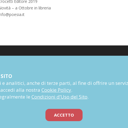
Crocetti Editore 2019
ovità – a Ottobre in libreria
info@poesia.it
Poesia
 SITO
Narrativa
e analitici, anche di terze parti, al fine di offrire un servi
Autori
 accedi alla nostra
Cookie Policy
.
Rivista
ntegralmente le
Condizioni d’Uso del Sito
.
Abbonati
Prossime uscite
ACCETTO