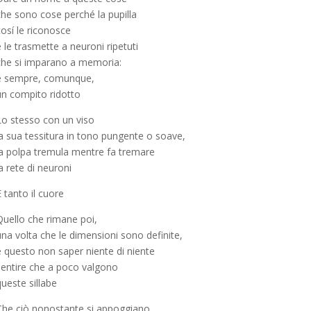
che sono cose perché la pupilla
osí le riconosce
 le trasmette a neuroni ripetuti
che si imparano a memoria:
è sempre, comunque,
un compito ridotto
Lo stesso con un viso
la sua tessitura in tono pungente o soave,
la polpa tremula mentre fa tremare
a rete di neuroni
 tanto il cuore
Quello che rimane poi,
una volta che le dimensioni sono definite,
è questo non saper niente di niente
sentire che a poco valgono
ueste sillabe
Che ciò nonostante si appoggiano