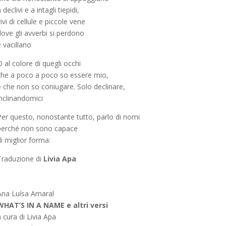
 declivi e a intagli tiepidi,
ivi di cellule e piccole vene
dove gli avverbi si perdono
 vacillano
 al colore di quegli occhi
che a poco a poco so essere mio,
e che non so coniugare. Solo declinare,
inclinandomici
Per questo, nonostante tutto, parlo di nomi
perché non sono capace
i miglior forma:
Traduzione di
Livia Apa
Ana Luísa Amaral
WHAT’S IN A NAME e altri versi
 cura di Livia Apa