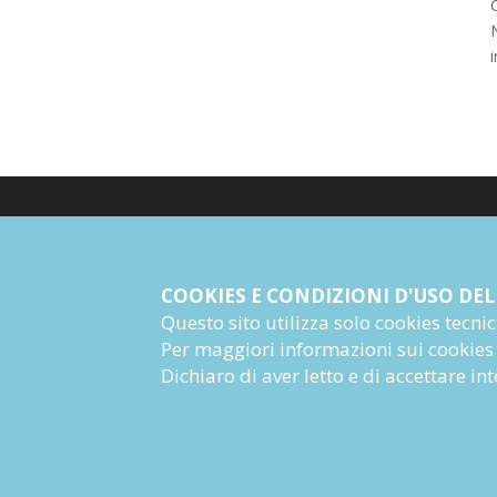
N
© Giangiacomo Feltrinelli Editore Srl
PI 04628780969
COOKIES E CONDIZIONI D'USO DEL
Questo sito utilizza solo cookies tecnici 
Informazioni Societarie
Per maggiori informazioni sui cookies
Dichiaro di aver letto e di accettare i