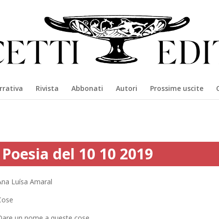
rrativa
Rivista
Abbonati
Autori
Prossime uscite
Poesia del 10 10 2019
Ana Luísa Amaral
Cose
Dare un nome a queste cose