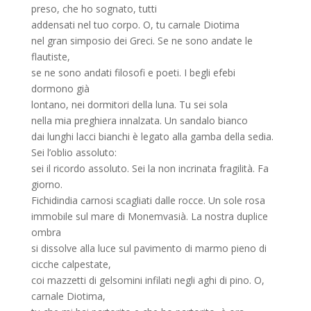
preso, che ho sognato, tutti
addensati nel tuo corpo. O, tu carnale Diotima
nel gran simposio dei Greci. Se ne sono andate le
flautiste,
se ne sono andati filosofi e poeti. I begli efebi
dormono già
lontano, nei dormitori della luna. Tu sei sola
nella mia preghiera innalzata. Un sandalo bianco
dai lunghi lacci bianchi è legato alla gamba della sedia.
Sei l’oblio assoluto:
sei il ricordo assoluto. Sei la non incrinata fragilità. Fa
giorno.
Fichidindia carnosi scagliati dalle rocce. Un sole rosa
immobile sul mare di Monemvasià. La nostra duplice
ombra
si dissolve alla luce sul pavimento di marmo pieno di
cicche calpestate,
coi mazzetti di gelsomini infilati negli aghi di pino. O,
carnale Diotima,