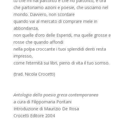
tu che mi hai partorito e che ho partorito, è ora
che partoriamo azioni e poesie, che usciamo nel
mondo. Davvero, non scordare
quando vai al mercato di comprare mele in
abbondanza,
non quelle d’oro delle Esperidi, ma quelle grosse e
rosse che quando affondi
nella polpa croccante i tuoi splendidi denti resta
impresso,
come l’eternità sui libri, pieno di vita il tuo sorriso.
(trad. Nicola Crocetti)
Antologia della poesia greca contemporanea
a cura di Filippomaria Pontani
Introduzione di Maurizio De Rosa
Crocetti Editore 2004