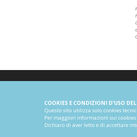
G
© Giangiacomo Feltrinelli Editore Srl
PI 04628780969
COOKIES E CONDIZIONI D'USO DEL
Questo sito utilizza solo cookies tecnici 
Informazioni Societarie
Per maggiori informazioni sui cookies
Dichiaro di aver letto e di accettare i