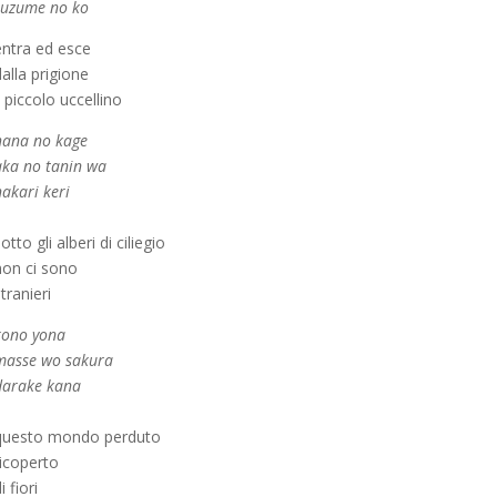
suzume no ko
entra ed esce
alla prigione
l piccolo uccellino
hana no kage
aka no tanin wa
akari keri
otto gli alberi di ciliegio
non ci sono
tranieri
kono yona
masse wo sakura
darake kana
questo mondo perduto
ricoperto
i fiori