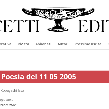
rrativa
Rivista
Abbonati
Autori
Prossime uscite
Poesia del 11 05 2005
Kobayashi Issa
roya kara
etari ittari