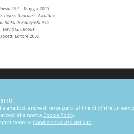
Poesia 194
– Maggio 2005
Fermarsi. Guardare. Ascoltare
li haiku di Kobayashi Issa
di David G. Lanoue
Crocetti Editore 2005
Poesia
 SITO
Narrativa
e analitici, anche di terze parti, al fine di offrire un servi
Autori
 accedi alla nostra
Cookie Policy
.
Rivista
ntegralmente le
Condizioni d’Uso del Sito
.
Abbonati