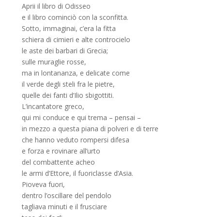
Aprii il libro di Odisseo
e il libro cominciò con la sconfitta.
Sotto, immaginai, c’era la fitta
schiera di cimieri e alte controcielo
le aste dei barbari di Grecia;
sulle muraglie rosse,
ma in lontananza, e delicate come
il verde degli steli fra le pietre,
quelle dei fanti d’Ilio sbigottiti.
L’incantatore greco,
qui mi conduce e qui trema – pensai –
in mezzo a questa piana di polveri e di terre
che hanno veduto rompersi difesa
e forza e rovinare all’urto
del combattente acheo
le armi d’Ettore, il fuoriclasse d’Asia.
Pioveva fuori,
dentro l’oscillare del pendolo
tagliava minuti e il frusciare