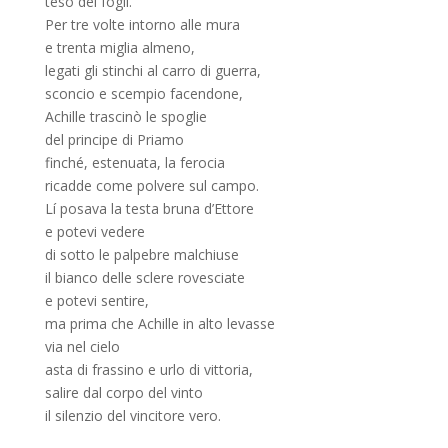
teso dei fogli.
Per tre volte intorno alle mura
e trenta miglia almeno,
legati gli stinchi al carro di guerra,
sconcio e scempio facendone,
Achille trascinò le spoglie
del principe di Priamo
finché, estenuata, la ferocia
ricadde come polvere sul campo.
Lí posava la testa bruna d’Ettore
e potevi vedere
di sotto le palpebre malchiuse
il bianco delle sclere rovesciate
e potevi sentire,
ma prima che Achille in alto levasse
via nel cielo
asta di frassino e urlo di vittoria,
salire dal corpo del vinto
il silenzio del vincitore vero.