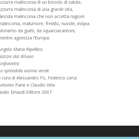
zzurra malinconia di un briciolo di salute,
zzurra malinconia di una gracile vita,
ràncida malinconia che non accetta ragioni:
malinconia, malumore, freddo, nuvole, inòpia.
Moriamo da guitti, da squarciacantoni,
mentre agonizza l’Europa.
Angelo Maria Ripellino
otizie dal diluvio
infonietta
o splendido violino verde
a cura di Alessandro Fo, Federico Lenzi
Antonio Pane e Claudio Vela
iulio Einaudi Editore 2007