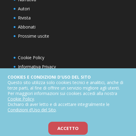
Autori
Rivista
Abbonati
Prossime uscite
Cookie Policy
Informativa Privacy
Condizioni d’utilizzo del sito
COOKIES E CONDIZIONI D'USO DEL SITO
Questo sito utilizza solo cookies tecnici e analitici, anche di
Condizioni generali di abbonamento
terze parti, al fine di offrire un servizio migliore agli utenti.
Per maggiori informazioni sui cookies accedi alla nostra
Informativa sul diritto di recesso
Cookie Policy
.
Dichiarazione di accessibilità
Dichiaro di aver letto e di accettare integralmente le
Condizioni d’Uso del Sito
.
ACCETTO