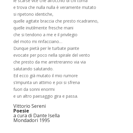
le scarse vite che all’occhio di chi torna
e trova che nulla nulla è veramente mutato
si ripetono identiche,
quelle agitate braccia che presto ricadranno,
quelle inutilmente fresche mani
che si tendono a me e il privilegio
del moto mi rinfacciano…
Dunque pietà per le turbate piante
evocate per poco nella spirale del vento
che presto da me arretreranno via via
salutando salutando.
Ed ecco già mutato il mio rumore
s’impunta un attimo e poi si sfrena
fuori da sonni enormi
e un altro paesaggio gira e passa.
Vittorio Sereni
Poesie
a cura di Dante Isella
Mondadori 1995