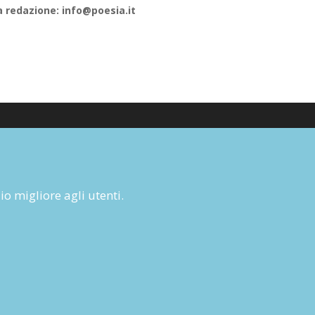
a redazione: info@poesia.it
Cookie Policy
Informativa Privacy
zio migliore agli utenti.
Condizioni d’utilizzo del sito
Condizioni generali di abbonamento
Informativa sul diritto di recesso
Dichiarazione di accessibilità