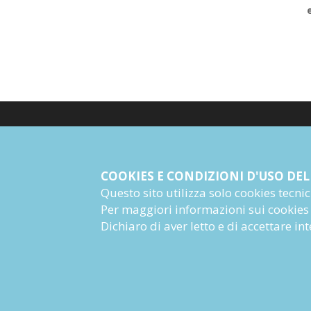
© Giangiacomo Feltrinelli Editore Srl
PI 04628780969
COOKIES E CONDIZIONI D'USO DEL
Questo sito utilizza solo cookies tecnici 
Informazioni Societarie
Per maggiori informazioni sui cookies
Dichiaro di aver letto e di accettare i