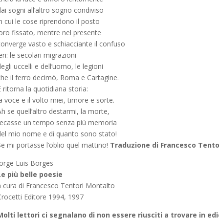
ai sogni all’altro sogno condiviso
n cui le cose riprendono il posto
loro fissato, mentre nel presente
converge vasto e schiacciante il confuso
eri: le secolari migrazioni
egli uccelli e dell’uomo, le legioni
che il ferro decimò, Roma e Cartagine.
 ritorna la quotidiana storia:
a voce e il volto miei, timore e sorte.
h se quell’altro destarmi, la morte,
recasse un tempo senza più memoria
del mio nome e di quanto sono stato!
Se mi portasse l’oblio quel mattino!
Traduzione di
Francesco Tento
Jorge Luis Borges
Le più belle poesie
a cura di Francesco Tentori Montalto
Crocetti Editore 1994, 1997
Molti lettori ci seg
nalano di non essere riusciti a trovare in ed