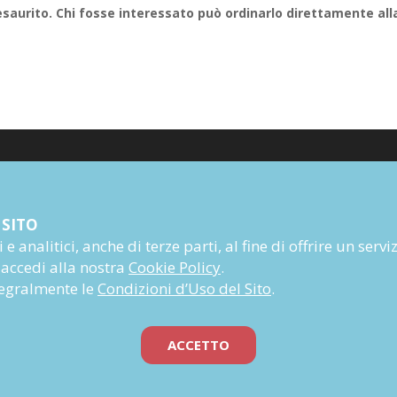
esaurito. Chi fosse interessato può ordinarlo direttamente all
Poesia
 SITO
Narrativa
e analitici, anche di terze parti, al fine di offrire un servi
Autori
 accedi alla nostra
Cookie Policy
.
Rivista
ntegralmente le
Condizioni d’Uso del Sito
.
Abbonati
Prossime uscite
ACCETTO