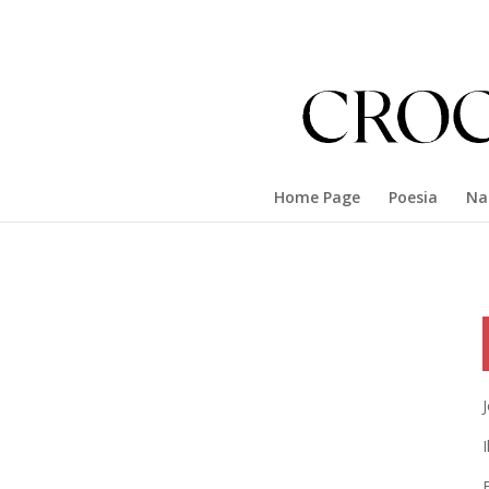
Home Page
Poesia
Na
I
E