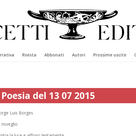
rrativa
Rivista
Abbonati
Autori
Prossime uscite
Poesia del 13 07 2015
Jorge Luis Borges
l risveglio
ntra la luce e affioro lentamente