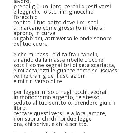
lavoro,
prendi giù un libro, cerchi questi versi
e leggi che io sto lì in ginocchio,
l’orecchio
contro il tuo petto dove i muscoli
si inarcano come grossi tomi che si
aprono, in curve
di gabbiani, attraverso le onde sonore
del tuo cuore,
e che mi passi le dita fra i capelli,
sfilando dalla massa ribelle ciocche
sottili come segnalibri di seta scarlatta,
e mi accarezzi le guance come se lisciassi
veline tra rigide illustrazioni,
e mi tiri verso di te
per leggermi solo negli occhi, vedrai,
in monocromo argento, te stesso,
seduto al tuo scrittoio, prendere giù un
libro,
cercare questi versi, e allora, amore,
non saprai chi di noi due legge
ora, chi scrive, e chi è scritto.