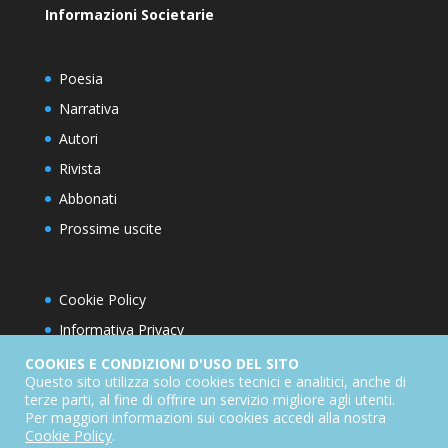
Informazioni Societarie
Poesia
Narrativa
Autori
Rivista
Abbonati
Prossime uscite
Cookie Policy
Informativa Privacy
Condizioni d’utilizzo del sito
COOKIES E CONDIZIONI D'USO DEL SITO
Questo sito utilizza solo cookies tecnici e analitici, anche di
Condizioni generali di abbonamento
terze parti, al fine di offrire un servizio migliore agli utenti.
Per maggiori informazioni sui cookies accedi alla nostra
Informativa sul diritto di recesso
Cookie Policy
.