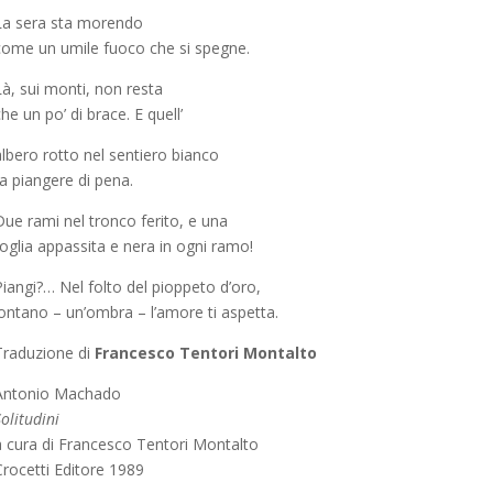
La sera sta morendo
come un umile fuoco che si spegne.
Là, sui monti, non resta
he un po’ di brace. E quell’
albero rotto nel sentiero bianco
a piangere di pena.
Due rami nel tronco ferito, e una
oglia appassita e nera in ogni ramo!
Piangi?… Nel folto del pioppeto d’oro,
lontano – un’ombra – l’amore ti aspetta.
Traduzione di
Francesco Tentori Montalto
Antonio Machado
olitudini
a cura di Francesco Tentori Montalto
Crocetti Editore 1989