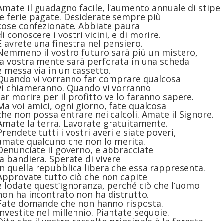
Amate il guadagno facile, l’aumento annuale di stipe
le ferie pagate. Desiderate sempre più
cose confezionate. Abbiate paura
di conoscere i vostri vicini, e di morire.
E avrete una finestra nel pensiero.
Nemmeno il vostro futuro sarà più un mistero,
la vostra mente sarà perforata in una scheda
e messa via in un cassetto.
Quando vi vorranno far comprare qualcosa
vi chiameranno. Quando vi vorranno
far morire per il profitto ve lo faranno sapere.
Ma voi amici, ogni giorno, fate qualcosa
che non possa entrare nei calcoli. Amate il Signore.
Amate la terra. Lavorate gratuitamente.
Prendete tutti i vostri averi e siate poveri,
amate qualcuno che non lo merita.
Denunciate il governo, e abbracciate
la bandiera. Sperate di vivere
in quella repubblica libera che essa rappresenta.
Approvate tutto ciò che non capite
e lodate quest’ignoranza, perché ciò che l’uomo
non ha incontrato non ha distrutto.
Fate domande che non hanno risposta.
Investite nel millennio. Piantate sequoie.