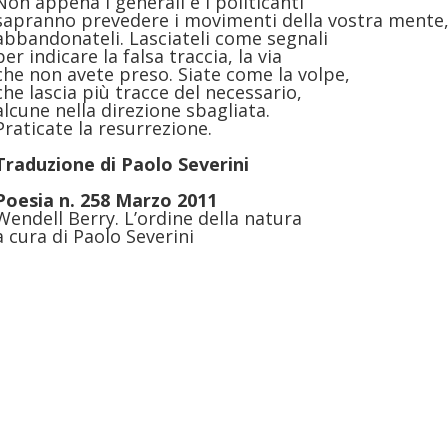
Non appena i generali e i politicanti
sapranno prevedere i movimenti della vostra mente
abbandonateli. Lasciateli come segnali
per indicare la falsa traccia, la via
che non avete preso. Siate come la volpe,
che lascia più tracce del necessario,
alcune nella direzione sbagliata.
Praticate la resurrezione.
Traduzione di
Paolo Severini
Poesia n. 258 Marzo 2011
Wendell Berry. L’ordine della natura
a cura di Paolo Severini