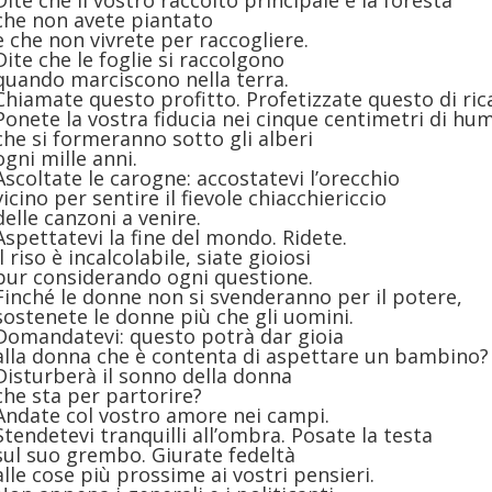
Dite che il vostro raccolto principale è la foresta
che non avete piantato
e che non vivrete per raccogliere.
Dite che le foglie si raccolgono
quando marciscono nella terra.
Chiamate questo profitto. Profetizzate questo di ric
Ponete la vostra fiducia nei cinque centimetri di hu
che si formeranno sotto gli alberi
ogni mille anni.
Ascoltate le carogne: accostatevi l’orecchio
vicino per sentire il fievole chiacchiericcio
delle canzoni a venire.
Aspettatevi la fine del mondo. Ridete.
Il riso è incalcolabile, siate gioiosi
pur considerando ogni questione.
Finché le donne non si svenderanno per il potere,
sostenete le donne più che gli uomini.
Domandatevi: questo potrà dar gioia
alla donna che è contenta di aspettare un bambino?
Disturberà il sonno della donna
che sta per partorire?
Andate col vostro amore nei campi.
Stendetevi tranquilli all’ombra. Posate la testa
sul suo grembo. Giurate fedeltà
alle cose più prossime ai vostri pensieri.