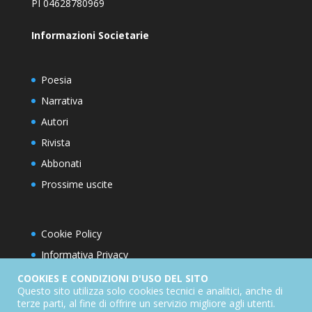
PI 04628780969
Informazioni Societarie
Poesia
Narrativa
Autori
Rivista
Abbonati
Prossime uscite
Cookie Policy
Informativa Privacy
Condizioni d’utilizzo del sito
COOKIES E CONDIZIONI D'USO DEL SITO
Questo sito utilizza solo cookies tecnici e analitici, anche di
Condizioni generali di abbonamento
terze parti, al fine di offrire un servizio migliore agli utenti.