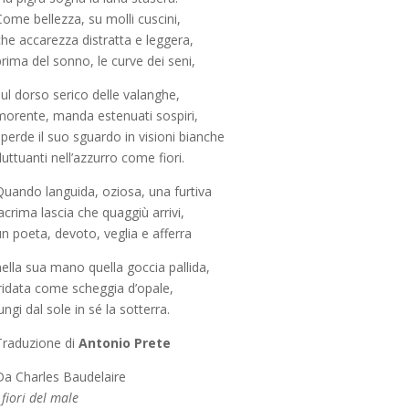
ome bellezza, su molli cuscini,
che accarezza distratta e leggera,
rima del sonno, le curve dei seni,
ul dorso serico delle valanghe,
morente, manda estenuati sospiri,
perde il suo sguardo in visioni bianche
luttuanti nell’azzurro come fiori.
Quando languida, oziosa, una furtiva
acrima lascia che quaggiù arrivi,
n poeta, devoto, veglia e afferra
ella sua mano quella goccia pallida,
iridata come scheggia d’opale,
ungi dal sole in sé la sotterra.
Traduzione di
Antonio Prete
Da Charles Baudelaire
 fiori del male