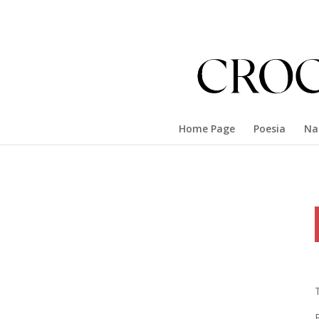
Home Page
Poesia
Na
T
P