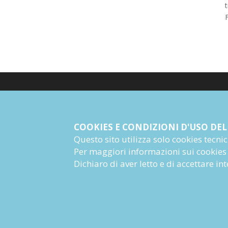
t
F
© Giangiacomo Feltrinelli Editore Srl
PI 04628780969
COOKIES E CONDIZIONI D'USO DEL
Questo sito utilizza solo cookies tecnici 
Informazioni Societarie
Per maggiori informazioni sui cookies
Dichiaro di aver letto e di accettare i