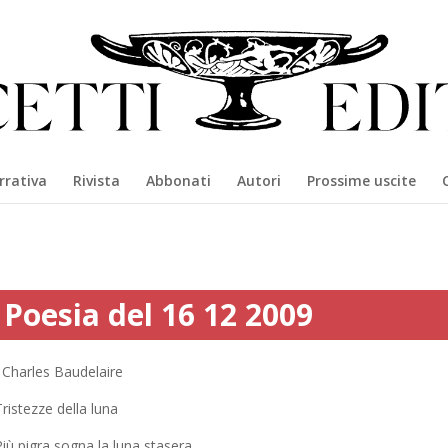
rrativa
Rivista
Abbonati
Autori
Prossime uscite
Poesia del 16 12 2009
Charles Baudelaire
ristezze della luna
iù pigra sogna la luna stasera.