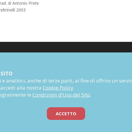
rad. di Antonio Prete
eltrinelli 2003
Poesia
 SITO
Narrativa
e analitici, anche di terze parti, al fine di offrire un servi
Autori
 accedi alla nostra
Cookie Policy
.
Rivista
ntegralmente le
Condizioni d’Uso del Sito
.
Abbonati
Prossime uscite
ACCETTO