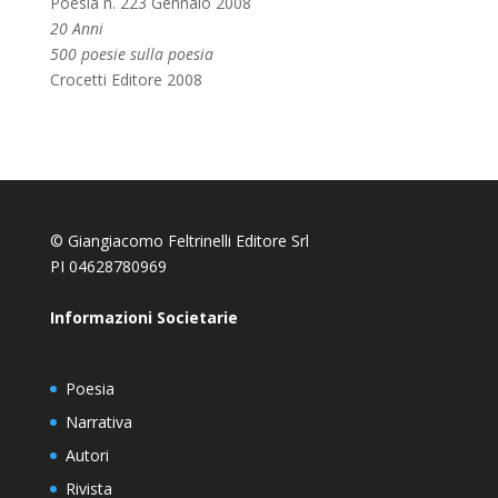
Poesia n. 223 Gennaio 2008
20 Anni
500 poesie sulla poesia
Crocetti Editore 2008
© Giangiacomo Feltrinelli Editore Srl
PI 04628780969
Informazioni Societarie
Poesia
Narrativa
Autori
Rivista