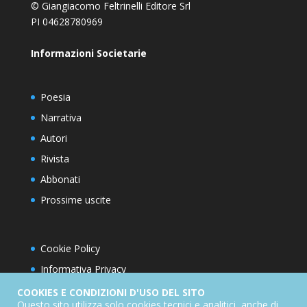
© Giangiacomo Feltrinelli Editore Srl
PI 04628780969
Informazioni Societarie
Poesia
Narrativa
Autori
Rivista
Abbonati
Prossime uscite
Cookie Policy
Informativa Privacy
Condizioni d’utilizzo del sito
COOKIES E CONDIZIONI D'USO DEL SITO
Questo sito utilizza solo cookies tecnici e analitici, anche di