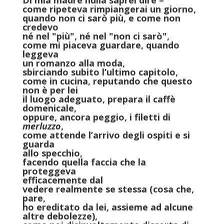
Di mia madre nulla saprei dire –
come ripeteva rimpiangerai un giorno,
quando non ci sarò più, e come non
credevo
né nel "più", né nel "non ci sarò",
come mi piaceva guardare, quando
leggeva
un romanzo alla moda,
sbirciando subito l’ultimo capitolo,
come in cucina, reputando che questo
non è per lei
il luogo adeguato, prepara il caffè
domenicale,
oppure, ancora peggio, i filetti di
merluzzo
,
come attende l’arrivo degli ospiti e si
guarda
allo specchio,
facendo quella faccia che la
proteggeva
efficacemente dal
vedere realmente se stessa (cosa che,
pare,
ho ereditato da lei, assieme ad alcune
altre debolezze),