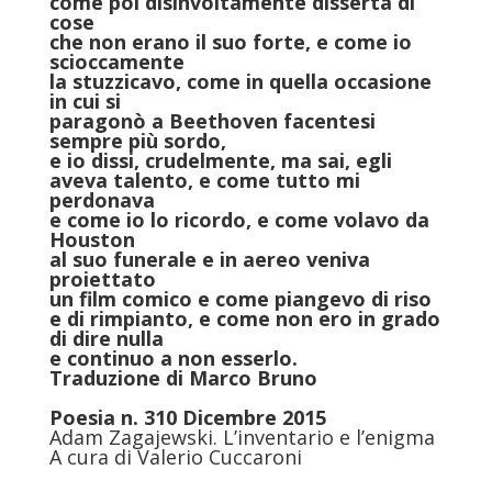
come poi disinvoltamente disserta di
cose
che non erano il suo forte, e come io
scioccamente
la stuzzicavo, come in quella occasione
in cui si
paragonò a Beethoven facentesi
sempre più sordo,
e io dissi, crudelmente, ma sai, egli
aveva talento, e come tutto mi
perdonava
e come io lo ricordo, e come volavo da
Houston
al suo funerale e in aereo veniva
proiettato
un film comico e come piangevo di riso
e di rimpianto, e come non ero in grado
di dire nulla
e continuo a non esserlo.
Traduzione di
Marco Bruno
Poesia n. 310 Dicembre 2015
Adam Zagajewski. L’inventario e l’enigma
A cura di Valerio Cuccaroni