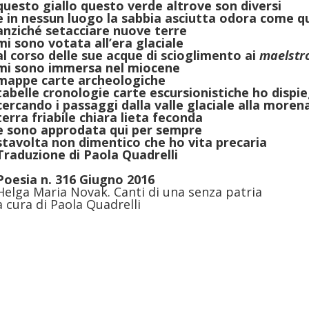
questo giallo questo verde altrove son diversi
e in nessun luogo la sabbia asciutta odora come q
anziché setacciare nuove terre
mi sono votata all’era glaciale
al corso delle sue acque di scioglimento ai
maelstr
mi sono immersa nel miocene
mappe carte archeologiche
tabelle cronologie carte escursionistiche ho dispi
cercando i passaggi dalla valle glaciale alla moren
terra friabile chiara lieta feconda
e sono approdata qui per sempre
stavolta non dimentico che ho vita precaria
Traduzione di
Paola Quadrelli
Poesia n. 316 Giugno 2016
Helga Maria Novak. Canti di una senza patria
a cura di Paola Quadrelli