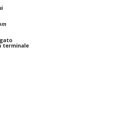
ui
om
egato
a terminale